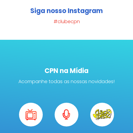
Siga nosso Instagram
#clubecpn
CPN na Mídia
Acompanhe todas as nossas novidades!