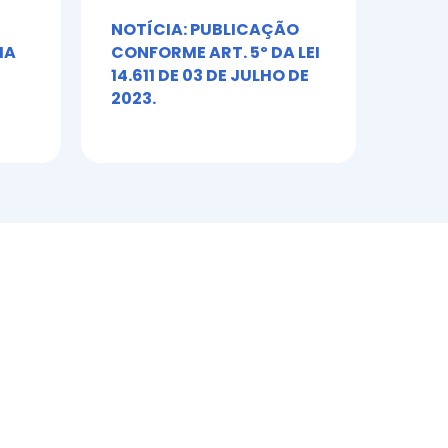
NOTÍCIA: PUBLICAÇÃO
Álb
IA
CONFORME ART. 5º DA LEI
Toni
14.611 DE 03 DE JULHO DE
2023.