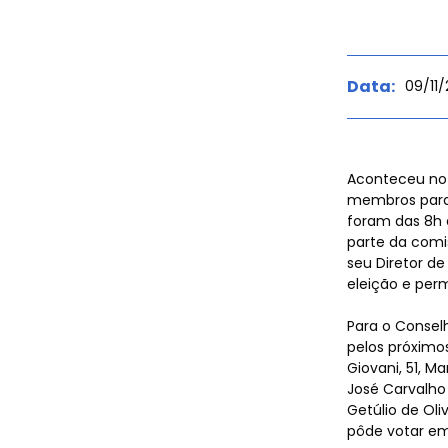
Esport
Data:
09/11
Agenda
Aconteceu no ú
membros para 
foram das 8h 
parte da comi
seu Diretor d
Event
eleição e per
Para o Consel
pelos próximos
Giovani, 51, M
José Carvalho 
Getúlio de Oli
pôde votar em