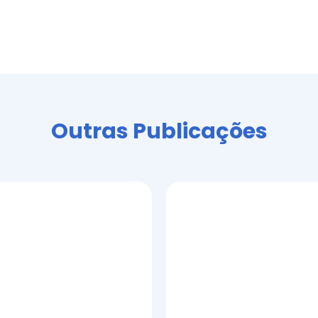
as
to
Outras Publicações