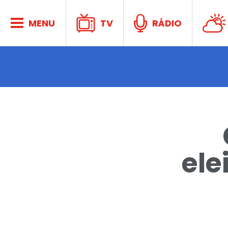
Acontec
MENU
TV
RÁDIO
CPN
ele
Atividad