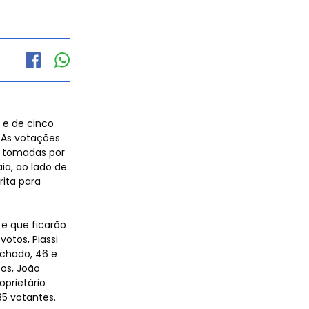
 e de cinco
 As votações
m tomadas por
ia, ao lado de
rita para
 e que ficarão
otos, Piassi
achado, 46 e
tos, João
oprietário
5 votantes.