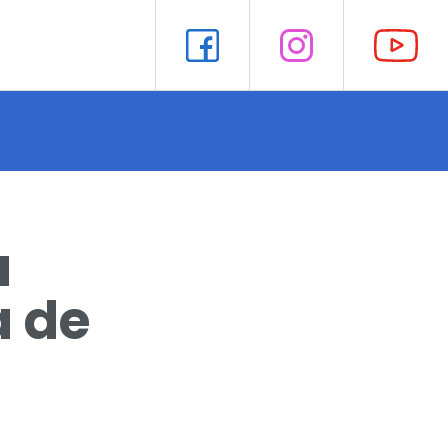
a
a de