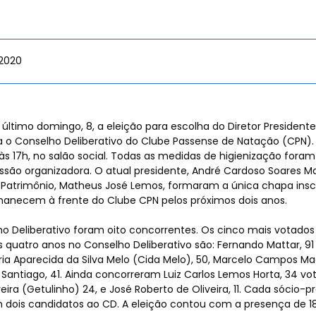
es
/2020
 de
ltimo domingo, 8, a eleição para escolha do Diretor Presidente
o Conselho Deliberativo do Clube Passense de Natação (CPN).
às 17h, no salão social. Todas as medidas de higienização fora
ssão organizadora. O atual presidente, André Cardoso Soares Ma
e Patrimônio, Matheus José Lemos, formaram a única chapa insc
os
manecem à frente do Clube CPN pelos próximos dois anos.
ho Deliberativo foram oito concorrentes. Os cinco mais votados
 quatro anos no Conselho Deliberativo são: Fernando Mattar, 91 v
aria Aparecida da Silva Melo (Cida Melo), 50, Marcelo Campos M
Santiago, 41. Ainda concorreram Luiz Carlos Lemos Horta, 34 vo
veira (Getulinho) 24, e José Roberto de Oliveira, 11. Cada sócio-pr
 dois candidatos ao CD. A eleição contou com a presença de 18