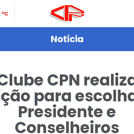
e no
ºC
Notícia
Clube CPN realiz
ição para escolh
es e
Presidente e
Conselheiros