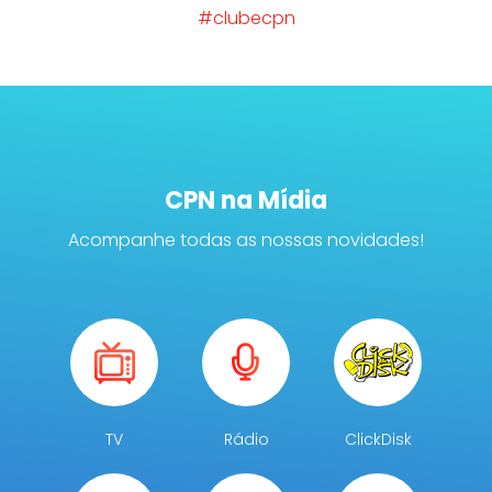
#clubecpn
CPN na Mídia
Acompanhe todas as nossas novidades!
TV
Rádio
ClickDisk