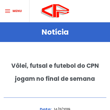
MENU
Notícia
Sobre o Clube
Acontece no CPN
Atividades e Esportes
Vôlei, futsal e futebol do CPN
Agenda de Eventos
Dúvidas
jogam no final de semana
Contato
HORÁRIOS
Data:
14/11/2019