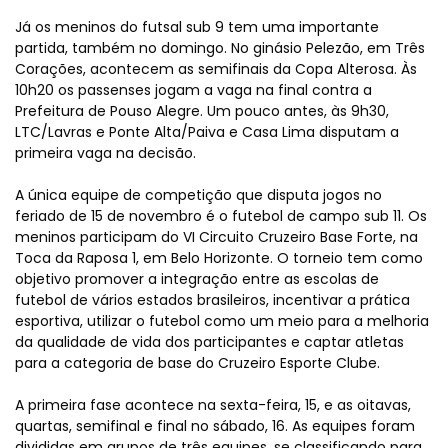
Já os meninos do futsal sub 9 tem uma importante
partida, também no domingo. No ginásio Pelezão, em Três
Corações, acontecem as semifinais da Copa Alterosa. Às
10h20 os passenses jogam a vaga na final contra a
Prefeitura de Pouso Alegre. Um pouco antes, às 9h30,
LTC/Lavras e Ponte Alta/Paiva e Casa Lima disputam a
primeira vaga na decisão.
A única equipe de competição que disputa jogos no
feriado de 15 de novembro é o futebol de campo sub 11. Os
meninos participam do VI Circuito Cruzeiro Base Forte, na
Toca da Raposa 1, em Belo Horizonte. O torneio tem como
objetivo promover a integração entre as escolas de
futebol de vários estados brasileiros, incentivar a prática
esportiva, utilizar o futebol como um meio para a melhoria
da qualidade de vida dos participantes e captar atletas
para a categoria de base do Cruzeiro Esporte Clube.
A primeira fase acontece na sexta-feira, 15, e as oitavas,
quartas, semifinal e final no sábado, 16. As equipes foram
divididas em grupos de três equipes, se classificando para