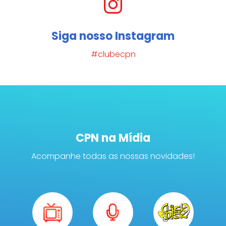
Siga nosso Instagram
#clubecpn
CPN na Mídia
Acompanhe todas as nossas novidades!