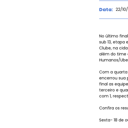
e Espor
Data:
22/10
No último fin
sub 13, etapa 
Agenda
Clube, na cida
além do time d
Humanos/Uber
Com a quarta 
encerrou sua 
final as equip
Event
terceiro e qu
com 1, respec
Confira os res
Sexta- 18 de 