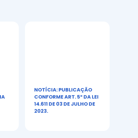
NOTÍCIA: PUBLICAÇÃO
Álb
IA
CONFORME ART. 5º DA LEI
Toni
14.611 DE 03 DE JULHO DE
2023.