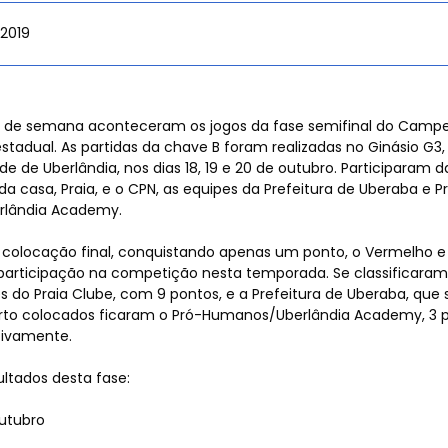
tes
/2019
al de semana aconteceram os jogos da fase semifinal do Camp
estadual. As partidas da chave B foram realizadas no Ginásio G3,
 de
de de Uberlândia, nos dias 18, 19 e 20 de outubro. Participaram d
a casa, Praia, e o CPN, as equipes da Prefeitura de Uberaba e P
lândia Academy.
colocação final, conquistando apenas um ponto, o Vermelho e
participação na competição nesta temporada. Se classificaram
es do Praia Clube, com 9 pontos, e a Prefeitura de Uberaba, qu
os
arto colocados ficaram o Pró-Humanos/Uberlândia Academy, 3 p
tivamente.
ultados desta fase:
outubro