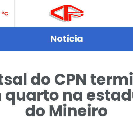
ce
ºC
Notícia
N
tsal do CPN term
 quarto na estad
des
do Mineiro