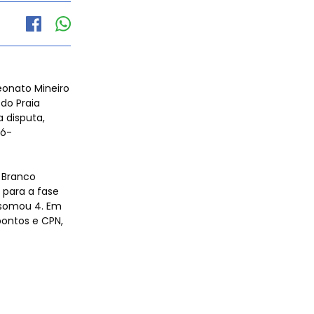
eonato Mineiro
 do Praia
a disputa,
ró-
 Branco
 para a fase
e somou 4. Em
ontos e CPN,