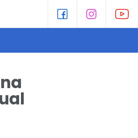
ina
ual