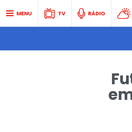
Aconte
MENU
TV
RÁDIO
no CP
Fu
em
Ativida