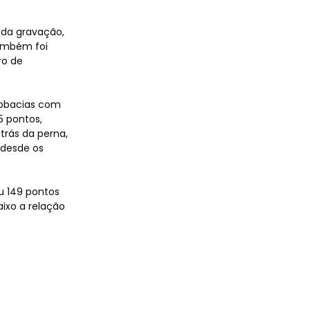
 da gravação,
também foi
ro de
crobacias com
5 pontos,
atrás da perna,
 desde os
u 149 pontos
aixo a relação