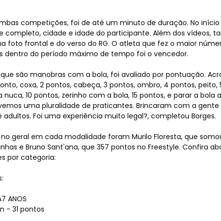
os
mbas competições, foi de até um minuto de duração. No início
me completo, cidade e idade do participante. Além dos vídeos, 
a foto frontal e do verso do RG. O atleta que fez o maior núme
 dentro do período máximo de tempo foi o vencedor.
e, que são manobras com a bola, foi avaliado por pontuação. A
onto, coxa, 2 pontos, cabeça, 3 pontos, ombro, 4 pontos, peito, 
a nuca, 10 pontos, zerinho com a bola, 15 pontos, e parar a bola 
ivemos uma pluralidade de praticantes. Brincaram com a gente
as
 adultos. Foi uma experiência muito legal?, completou Borges.
o geral em cada modalidade foram Murilo Floresta, que somo
nhas e Bruno Sant'ana, que 357 pontos no Freestyle. Confira ab
s por categoria:
:
A7 ANOS
n - 31 pontos