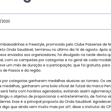
/2020
da
Embaixadinhas e Freestyle, promovido pelo Clube Passense de 
eto Onda Saudável, terminou no último dia 14 de agosto. Após a
eos enviados aos organizadores, foi divulgado na tarde desta qua
inal, com os campeões por categorias e no geral de cada modali
ve um mês de duração e a participação, que foi gratuita, para
s de Passos e da região.
 por categorias ganharam medalhas alusivas ao torneio. Os v
as medalhas, ganharam uma bola oficial de futsal da marca Pena
será feita com horários agendados, evitando assim aglomeraç
ingiu o objetivo de proporcionar o entretenimento, de forma vi
emia. Esse é a principal proposta da Onda Saudável. Agradece
e digo que ainda vem muito mais por aí?, disse o instrutor do CPN