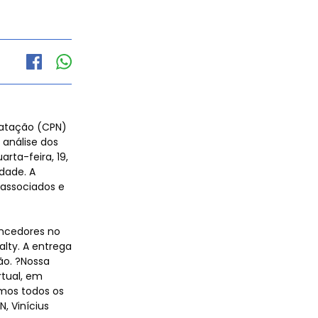
Natação (CPN)
 análise dos
rta-feira, 19,
dade. A
 associados e
encedores no
lty. A entrega
ão. ?Nossa
rtual, em
mos todos os
, Vinícius