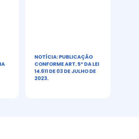
NOTÍCIA: PUBLICAÇÃO
Álb
IA
CONFORME ART. 5º DA LEI
Toni
14.611 DE 03 DE JULHO DE
2023.