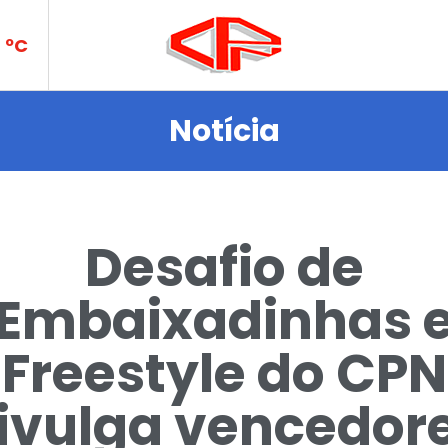
PN
ºC
Notícia
ades
Desafio de
Embaixadinhas 
Freestyle do CPN
rtes
ivulga vencedor