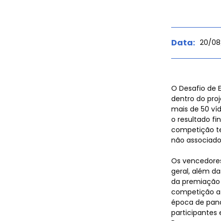
Data:
20/08
Agen
O Desafio de 
dentro do proj
mais de 50 víd
o resultado f
competição te
não associado
de
Os vencedores
geral, além d
da premiação 
competição at
época de pand
participantes 