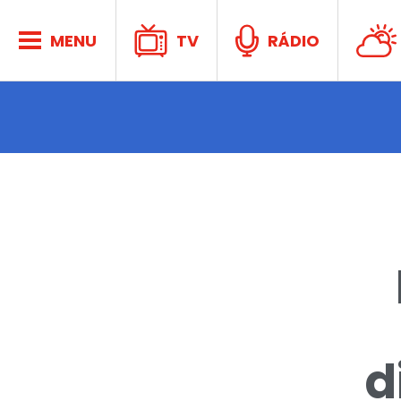
no C
MENU
TV
RÁDIO
Ativid
e Espo
d