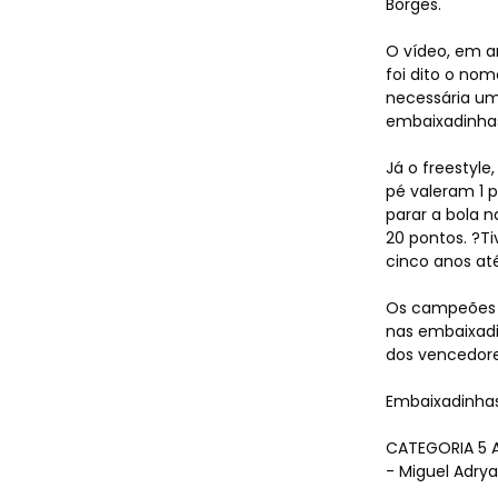
Borges.
Event
O vídeo, em a
foi dito o no
necessária um
embaixadinhas
Já o freestyl
pé valeram 1 p
parar a bola n
20 pontos. ?T
Dúvid
cinco anos até
Os campeões n
nas embaixadi
dos vencedore
Embaixadinhas
CATEGORIA 5 
- Miguel Adrya