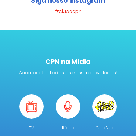
Siga nosso Instagram
#clubecpn
CPN na Mídia
Acompanhe todas as nossas novidades!
TV
Rádio
ClickDisk