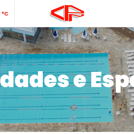
PN
ºC
idades e Esp
ades