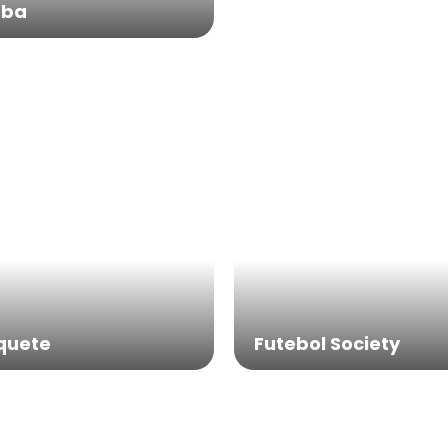
ba
quete
Futebol Society