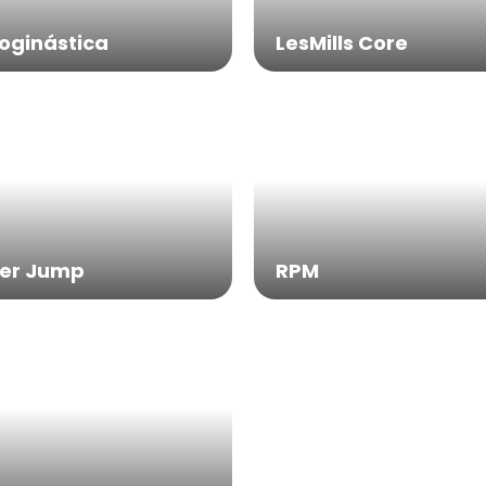
oginástica
LesMills Core
er Jump
RPM