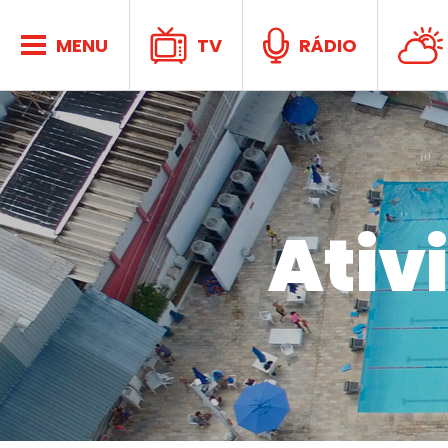
no C
MENU
TV
RÁDIO
Ativ
Ativid