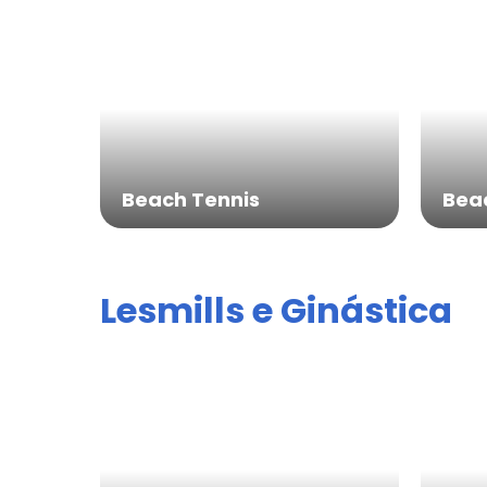
Cont
Beach Tennis
Beac
Lesmills e Ginástica
HORÁRIOS