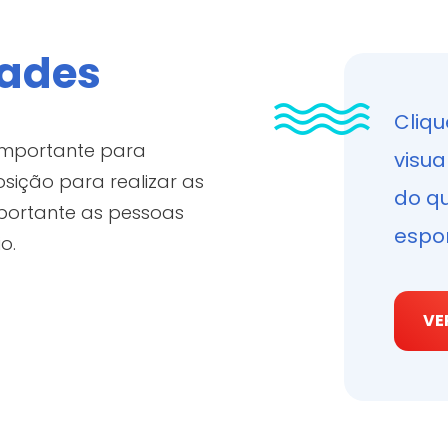
rtes
dades
Cliqu
 importante para
visua
sição para realizar as
do q
importante as pessoas
espor
da
o.
VE