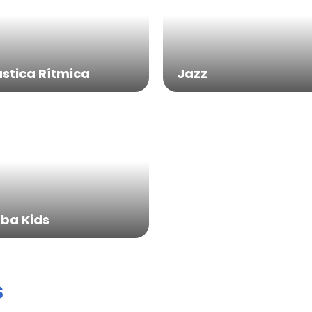
stica Rítmica
Jazz
ba Kids
s