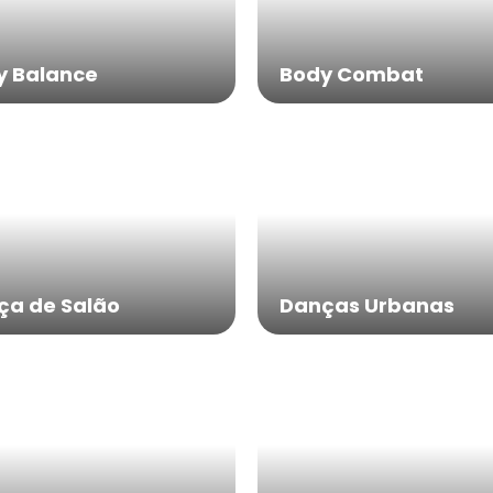
y Balance
Body Combat
ça de Salão
Danças Urbanas