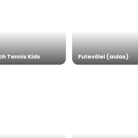
ato
h Tennis Kids
Futevôlei (aulas)