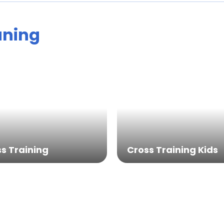
ntos
aning
das
s Training
Cross Training Kids