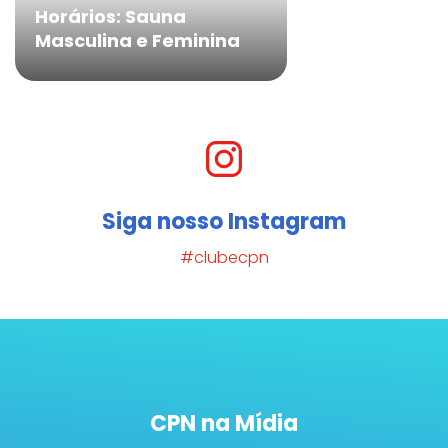
Horários: Sauna
Masculina e Feminina
Siga nosso Instagram
#clubecpn
CPN na Mídia